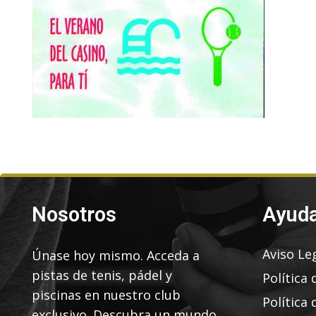
Nosotros
Ayud
Aviso Le
Únase hoy mismo. Acceda a
pistas de tenis, pádel y
Política 
piscinas en nuestro club
Política 
exclusivo. Descubra un mundo