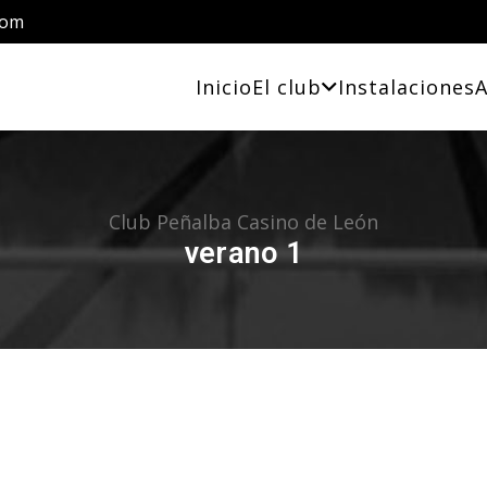
com
Inicio
El club
Instalaciones
A
Club Peñalba Casino de León
verano 1