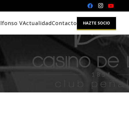
lfonso V
Actualidad
Contacto
HAZTE SOCIO