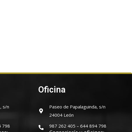
Oficina
, s/n
Paseo de Papalaguinda, s/n
24004 León
4 798
987 262 405 – 644 894 798