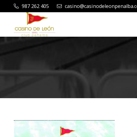
987 262 405
casino@casinodeleonpenalba.