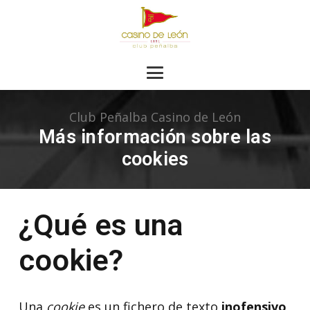
Club Peñalba Casino de León
Más información sobre las
cookies
¿Qué es una
cookie?
Una
cookie
es un fichero de texto
inofensivo