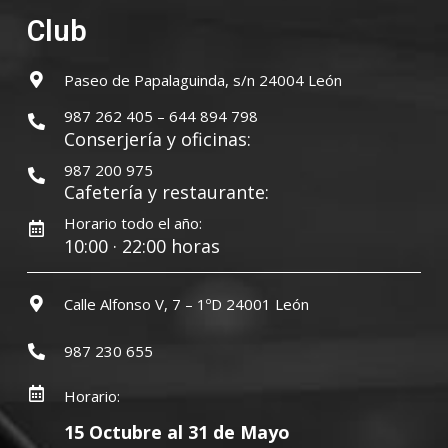
Club
Paseo de Papalaguinda, s/n 24004 León
987 262 405 – 644 894 798
Conserjería y oficinas:
987 200 975
Cafetería y restaurante:
Horario todo el año:
10:00 · 22:00 horas
Calle Alfonso V, 7 – 1ºD 24001 León
987 230 655
Horario:
15 Octubre al 31 de Mayo