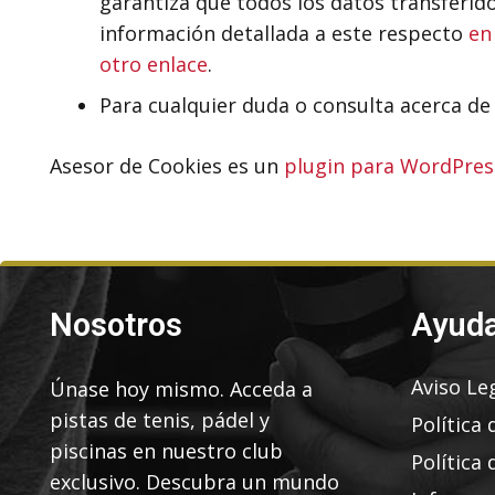
garantiza que todos los datos transferid
información detallada a este respecto
en
otro enlace
.
Para cualquier duda o consulta acerca de 
Asesor de Cookies es un
plugin para WordPres
Nosotros
Ayud
Aviso Le
Únase hoy mismo. Acceda a
pistas de tenis, pádel y
Política 
piscinas en nuestro club
Política 
exclusivo. Descubra un mundo