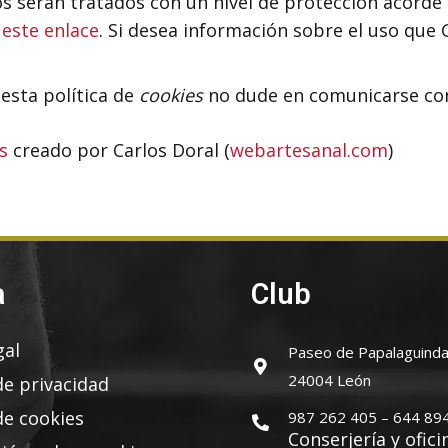
os serán tratados con un nivel de protección acorde
 este enlace
. Si desea información sobre el uso que 
esta política de
cookies
no dude en comunicarse con 
s
creado por Carlos Doral (
webartesanal.com
)
a
Club
gal
Paseo de Papalaguinda
24004 León
de privacidad
de cookies
987 262 405 – 644 89
Conserjería y ofici