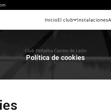
com
Inicio
El club
Instalaciones
A
Club Peñalba Casino de León
Política de cookies
ies