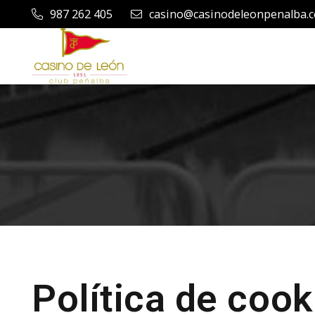
987 262 405
casino@casinodeleonpenalba.
Política de cook