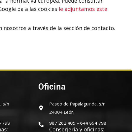
 a la normativa europea. Puede consultar
Google da a las cookies
le adjuntamos este
nosotros a través de la sección de contacto.
Oficina
, s/n
Paseo de Papalaguinda, s/n
24004 León
4 798
987 262 405 – 644 894 798
nas:
Conserjería y oficinas: