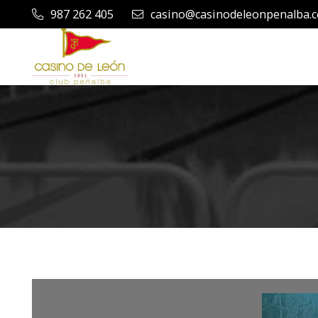
987 262 405
casino@casinodeleonpenalba.