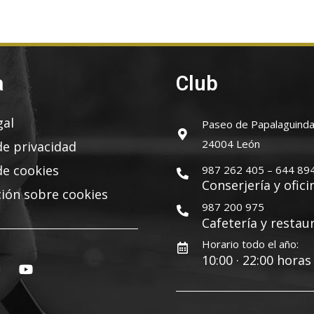
a
Club
gal
Paseo de Papalaguinda
24004 León
de privacidad
de cookies
987 262 405 – 644 89
Conserjería y ofici
ión sobre cookies
987 200 975
Cafetería y restau
Horario todo el año:
10:00 · 22:00 horas