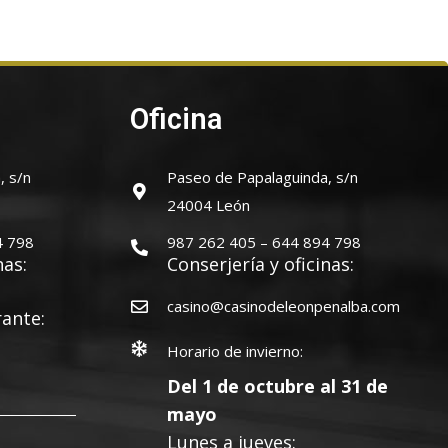
Oficina
, s/n
Paseo de Papalaguinda, s/n
24004 León
4 798
987 262 405 – 644 894 798
nas:
Conserjería y oficinas:
casino@casinodeleonpenalba.com
rante:
Horario de invierno:
Del 1 de octubre al 31 de
mayo
Lunes a jueves: