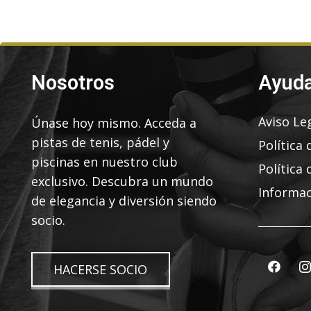
Nosotros
Ayud
Aviso Le
Únase hoy mismo. Acceda a
pistas de tenis, pádel y
Política 
piscinas en nuestro club
Política 
exclusivo. Descubra un mundo
Informac
de elegancia y diversión siendo
socio.
HACERSE SOCIO