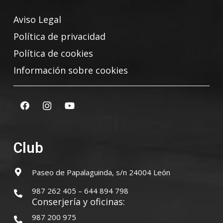
Aviso Legal
Política de privacidad
Política de cookies
Información sobre cookies
Club
Paseo de Papalaguinda, s/n 24004 León
987 262 405 – 644 894 798
Conserjería y oficinas:
987 200 975