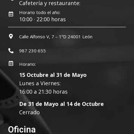
Cafetería y restaurante:
Horario todo el año:
10:00 · 22:00 horas
Calle Alfonso V, 7 – 1ºD 24001 León
987 230 655
Horario:
15 Octubre al 31 de Mayo
Lunes a Viernes:
16:00 a 21:30 horas
De 31 de Mayo al 14 de Octubre
Cerrado
Oficina