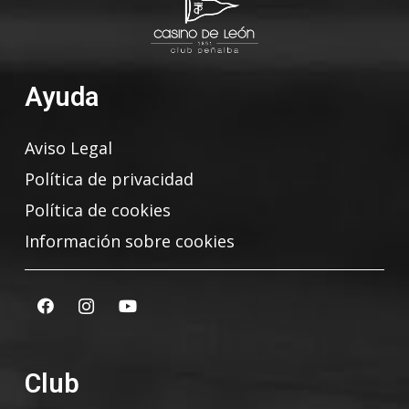
Ayuda
Aviso Legal
Política de privacidad
Política de cookies
Información sobre cookies
Club