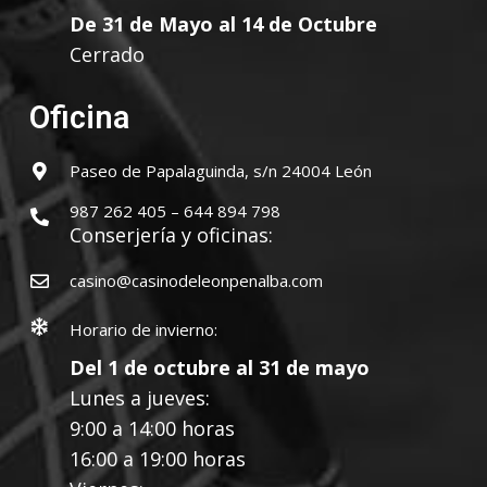
De 31 de Mayo al 14 de Octubre
Cerrado
Oficina
Paseo de Papalaguinda, s/n 24004 León
987 262 405 – 644 894 798
Conserjería y oficinas:
casino@casinodeleonpenalba.com
Horario de invierno:
Del 1 de octubre al 31 de mayo
Lunes a jueves:
9:00 a 14:00 horas
16:00 a 19:00 horas