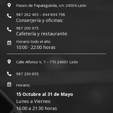
Paseo de Papalaguinda, s/n 24004 León
987 262 405 – 644 894 798
Conserjería y oficinas:
987 200 975
Cafetería y restaurante:
Horario todo el año:
10:00 · 22:00 horas
Calle Alfonso V, 7 – 1ºD 24001 León
987 230 655
Horario:
15 Octubre al 31 de Mayo
Lunes a Viernes:
16:00 a 21:30 horas