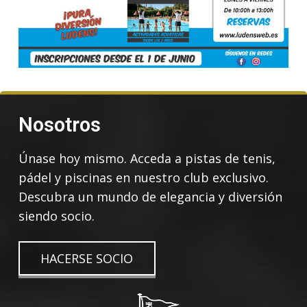
Nosotros
Únase hoy mismo. Acceda a pistas de tenis,
pádel y piscinas en nuestro club exclusivo.
Descubra un mundo de elegancia y diversión
siendo socio.
HACERSE SOCIO