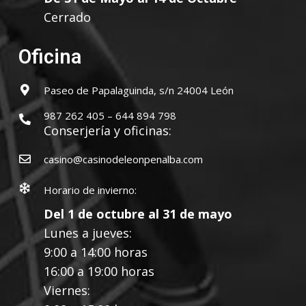
Cerrado
Oficina
Paseo de Papalaguinda, s/n 24004 León
987 262 405 – 644 894 798
Conserjería y oficinas:
casino@casinodeleonpenalba.com
Horario de invierno:
Del 1 de octubre al 31 de mayo
Lunes a jueves:
9:00 a 14:00 horas
16:00 a 19:00 horas
Viernes: