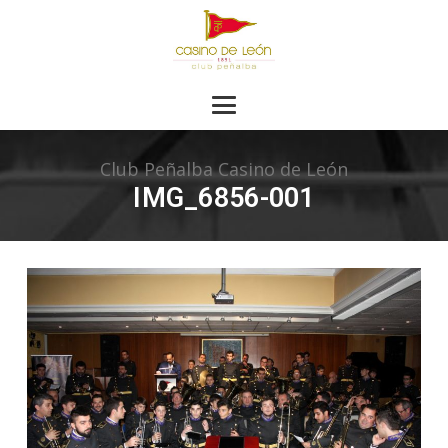
Club Peñalba Casino de León
IMG_6856-001