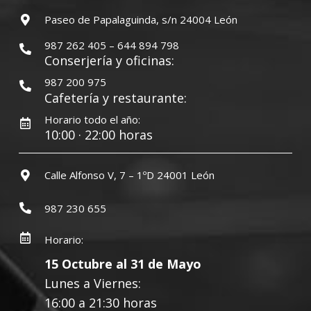
Paseo de Papalaguinda, s/n 24004 León
987 262 405 – 644 894 798
Conserjería y oficinas:
987 200 975
Cafetería y restaurante:
Horario todo el año:
10:00 · 22:00 horas
Calle Alfonso V, 7 – 1ºD 24001 León
987 230 655
Horario:
15 Octubre al 31 de Mayo
Lunes a Viernes:
16:00 a 21:30 horas