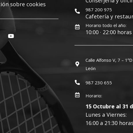
Conserjería y ofici
ión sobre cookies
987 200 975
Cafetería y restau
Horario todo el año:
10:00 · 22:00 horas
Calle Alfonso V, 7 – 1º
León
987 230 655
Horario:
15 Octubre al 31
Lunes a Viernes:
16:00 a 21:30 hora