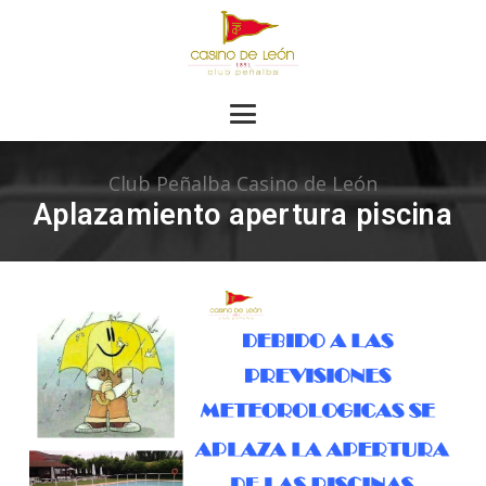
Club Peñalba Casino de León
Aplazamiento apertura piscina