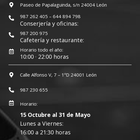
Paseo de Papalaguinda, s/n 24004 León
987 262 405 – 644 894 798
Conserjería y oficinas:
987 200 975
Cafetería y restaurante:
Horario todo el año:
10:00 · 22:00 horas
Calle Alfonso V, 7 – 1ºD 24001 León
987 230 655
Horario:
15 Octubre al 31 de Mayo
Lunes a Viernes:
16:00 a 21:30 horas