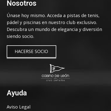
Nosotros
Únase hoy mismo. Acceda a pistas de tenis,
pádel y piscinas en nuestro club exclusivo.
Descubra un mundo de elegancia y diversión
siendo socio.
HACERSE SOCIO
Ayuda
Aviso Legal