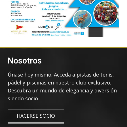
Nosotros
Únase hoy mismo. Acceda a pistas de tenis,
pádel y piscinas en nuestro club exclusivo.
Descubra un mundo de elegancia y diversión
siendo socio.
HACERSE SOCIO