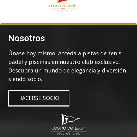
Nosotros
Únase hoy mismo. Acceda a pistas de tenis,
pádel y piscinas en nuestro club exclusivo.
Descubra un mundo de elegancia y diversión
siendo socio.
HACERSE SOCIO