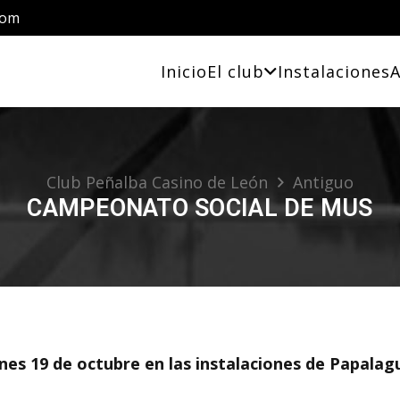
com
Inicio
El club
Instalaciones
A
Club Peñalba Casino de León
Antiguo
CAMPEONATO SOCIAL DE MUS
nes 19 de octubre en las instalaciones de Papalag