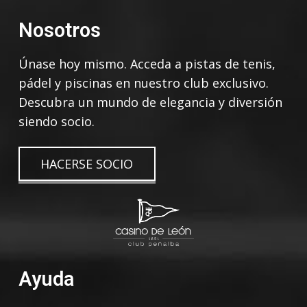
Nosotros
Únase hoy mismo. Acceda a pistas de tenis,
pádel y piscinas en nuestro club exclusivo.
Descubra un mundo de elegancia y diversión
siendo socio.
HACERSE SOCIO
Ayuda