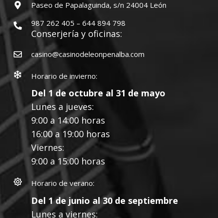
Paseo de Papalaguinda, s/n 24004 León
987 262 405 – 644 894 798
Conserjería y oficinas:
casino@casinodeleonpenalba.com
Horario de invierno:
Del 1 de octubre al 31 de mayo
Lunes a jueves:
9:00 a 14:00 horas
16:00 a 19:00 horas
Viernes:
9:00 a 15:00 horas
Horario de verano:
Del 1 de junio al 30 de septiembre
Lunes a viernes: