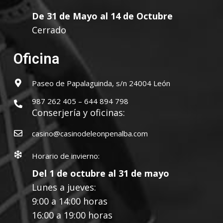
De 31 de Mayo al 14 de Octubre
Cerrado
Oficina
Paseo de Papalaguinda, s/n 24004 León
987 262 405 – 644 894 798
Conserjería y oficinas:
casino@casinodeleonpenalba.com
Horario de invierno:
Del 1 de octubre al 31 de mayo
Lunes a jueves:
9:00 a 14:00 horas
16:00 a 19:00 horas