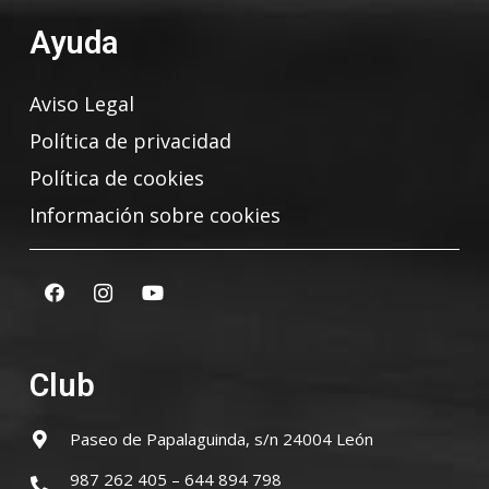
Ayuda
Aviso Legal
Política de privacidad
Política de cookies
Información sobre cookies
Club
Paseo de Papalaguinda, s/n 24004 León
987 262 405 – 644 894 798