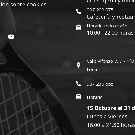
Conserjería y ofici
ión sobre cookies
987 200 975
Cafetería y restau
Horario todo el año:
10:00 · 22:00 horas
Calle Alfonso V, 7 – 1º
León
987 230 655
Horario:
15 Octubre al 31
Lunes a Viernes:
16:00 a 21:30 hora