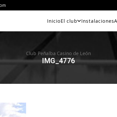
com
Inicio
El club
Instalaciones
A
Club Peñalba Casino de León
IMG_4776