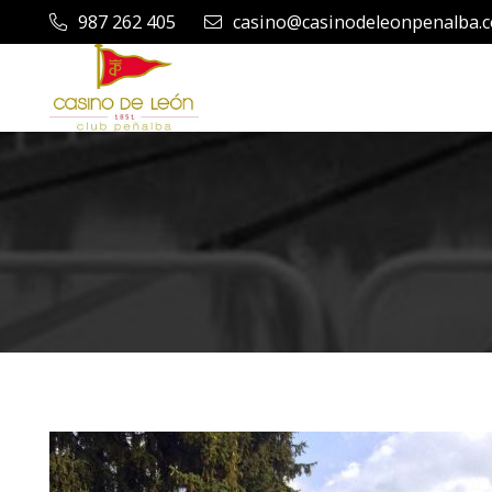
987 262 405
casino@casinodeleonpenalba.