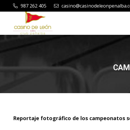
987 262 405
casino@casinodeleonpenalba.
CAM
Reportaje fotográfico de los campeonatos so