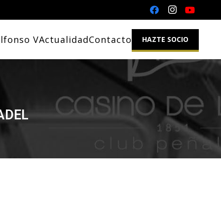
lfonso V
Actualidad
Contacto
HAZTE SOCIO
ADEL