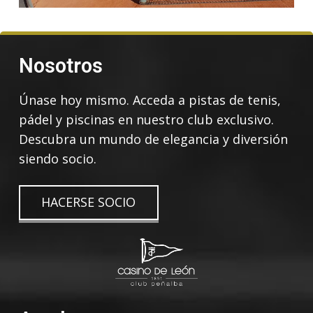
Nosotros
Únase hoy mismo. Acceda a pistas de tenis,
pádel y piscinas en nuestro club exclusivo.
Descubra un mundo de elegancia y diversión
siendo socio.
HACERSE SOCIO