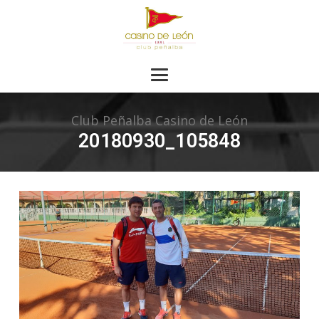
Club Peñalba Casino de León
20180930_105848