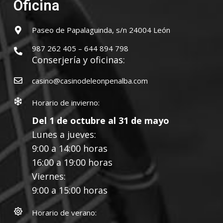
Oficina
Paseo de Papalaguinda, s/n 24004 León
987 262 405 – 644 894 798
Conserjería y oficinas:
casino@casinodeleonpenalba.com
Horario de invierno:
Del 1 de octubre al 31 de mayo
Lunes a jueves:
9:00 a 14:00 horas
16:00 a 19:00 horas
Viernes:
9:00 a 15:00 horas
Horario de verano: