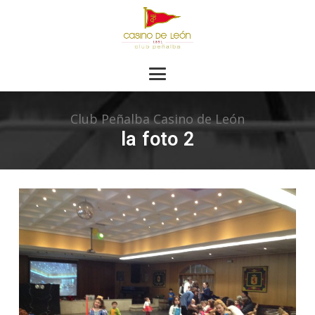
Club Peñalba Casino de León
la foto 2