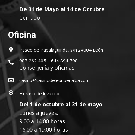
De 31 de Mayo al 14 de Octubre
Cerrado
Oficina
Paseo de Papalaguinda, s/n 24004 León
987 262 405 – 644 894 798
Conserjería y oficinas:
casino@casinodeleonpenalba.com
Horario de invierno:
Del 1 de octubre al 31 de mayo
Lunes a jueves:
9:00 a 14:00 horas
16:00 a 19:00 horas