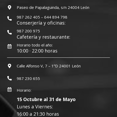
Paseo de Papalaguinda, s/n 24004 León
987 262 405 – 644 894 798
Conserjería y oficinas:
987 200 975
Cafetería y restaurante:
Horario todo el año:
10:00 · 22:00 horas
Calle Alfonso V, 7 – 1ºD 24001 León
987 230 655
Horario:
15 Octubre al 31 de Mayo
Lunes a Viernes:
16:00 a 21:30 horas