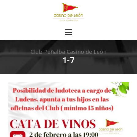
Club Peñalba Casino de León
1-7