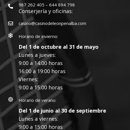
987 262 405 – 644 894 798
Conserjería y oficinas:
casino@casinodeleonpenalba.com
Horario de invierno:
Del 1 de octubre al 31 de mayo
Lunes a jueves:
9:00 a 14:00 horas
16:00 a 19:00 horas
Viernes:
9:00 a 15:00 horas
Horario de verano:
Del 1 de junio al 30 de septiembre
Lunes a viernes:
9:00 a 15:00 horas