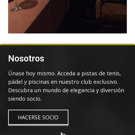
Nosotros
Únase hoy mismo. Acceda a pistas de tenis,
pádel y piscinas en nuestro club exclusivo.
Descubra un mundo de elegancia y diversión
siendo socio.
HACERSE SOCIO