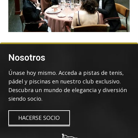
Nosotros
Únase hoy mismo. Acceda a pistas de tenis,
pádel y piscinas en nuestro club exclusivo.
Descubra un mundo de elegancia y diversión
siendo socio.
HACERSE SOCIO