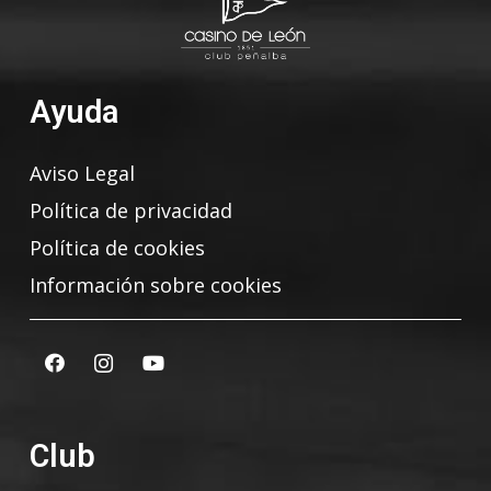
Ayuda
Aviso Legal
Política de privacidad
Política de cookies
Información sobre cookies
Club