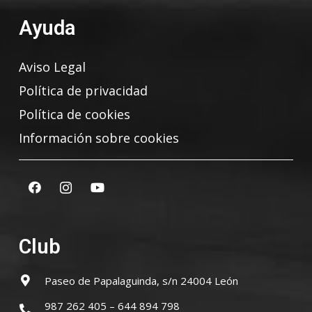
Ayuda
Aviso Legal
Política de privacidad
Política de cookies
Información sobre cookies
Club
Paseo de Papalaguinda, s/n 24004 León
987 262 405 – 644 894 798