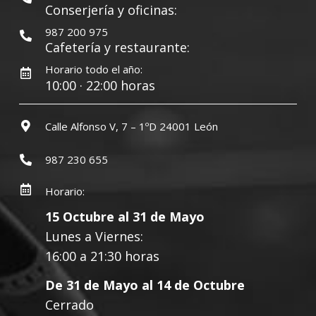
Conserjería y oficinas:
987 200 975
Cafetería y restaurante:
Horario todo el año:
10:00 · 22:00 horas
Calle Alfonso V, 7 – 1ºD 24001 León
987 230 655
Horario:
15 Octubre al 31 de Mayo
Lunes a Viernes:
16:00 a 21:30 horas
De 31 de Mayo al 14 de Octubre
Cerrado