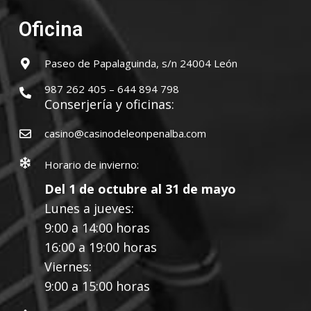
Oficina
Paseo de Papalaguinda, s/n 24004 León
987 262 405 – 644 894 798
Conserjería y oficinas:
casino@casinodeleonpenalba.com
Horario de invierno:
Del 1 de octubre al 31 de mayo
Lunes a jueves:
9:00 a 14:00 horas
16:00 a 19:00 horas
Viernes:
9:00 a 15:00 horas