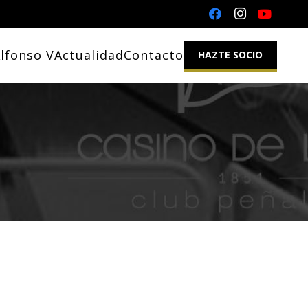
lfonso V
Actualidad
Contacto
HAZTE SOCIO