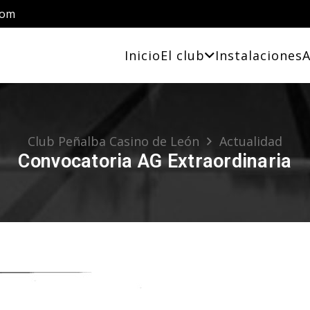
com
Inicio
El club
Instalaciones
A
Club Peñalba Casino de León
Actualidad
Convocatoria AG Extraordinaria