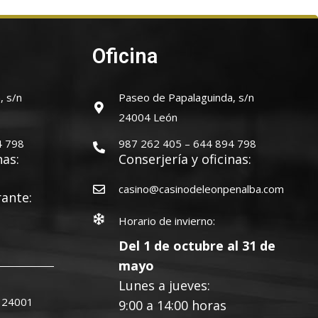
Oficina
, s/n
Paseo de Papalaguinda, s/n
24004 León
4 798
987 262 405 – 644 894 798
nas:
Conserjería y oficinas:
casino@casinodeleonpenalba.com
rante:
Horario de invierno:
Del 1 de octubre al 31 de
mayo
Lunes a jueves:
D 24001
9:00 a 14:00 horas