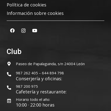
Política de cookies
Información sobre cookies
Club
Paseo de Papalaguinda, s/n 24004 León
987 262 405 – 644 894 798
Conserjería y oficinas:
987 200 975
Cafetería y restaurante:
Horario todo el año:
10:00 · 22:00 horas