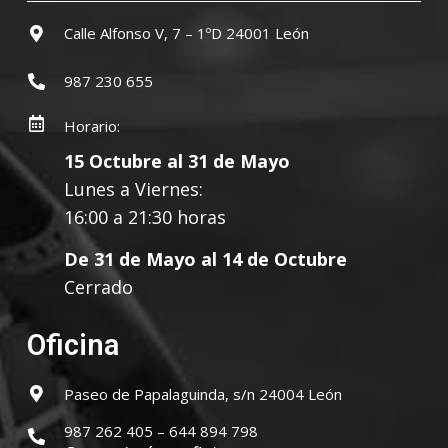
Calle Alfonso V, 7 – 1ºD 24001 León
987 230 655
Horario:
15 Octubre al 31 de Mayo
Lunes a Viernes:
16:00 a 21:30 horas
De 31 de Mayo al 14 de Octubre
Cerrado
Oficina
Paseo de Papalaguinda, s/n 24004 León
987 262 405 – 644 894 798