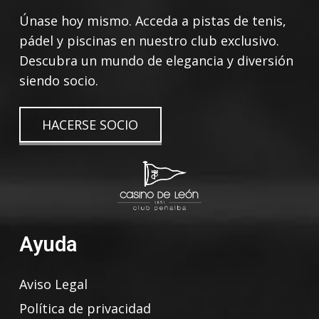
Únase hoy mismo. Acceda a pistas de tenis,
pádel y piscinas en nuestro club exclusivo.
Descubra un mundo de elegancia y diversión
siendo socio.
HACERSE SOCIO
Ayuda
Aviso Legal
Política de privacidad