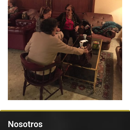
Nosotros