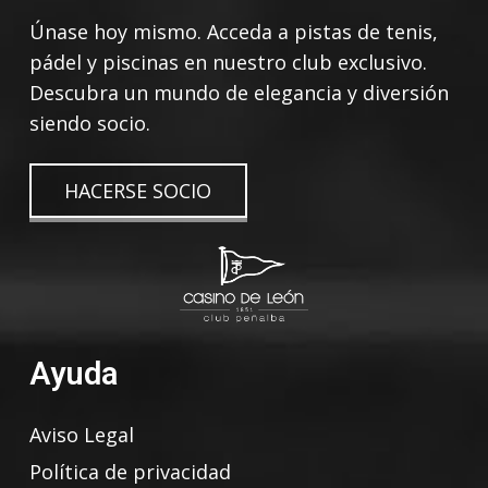
Únase hoy mismo. Acceda a pistas de tenis,
pádel y piscinas en nuestro club exclusivo.
Descubra un mundo de elegancia y diversión
siendo socio.
HACERSE SOCIO
Ayuda
Aviso Legal
Política de privacidad