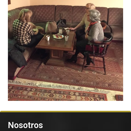
Nosotros