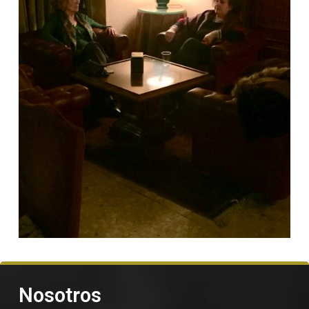
Nosotros