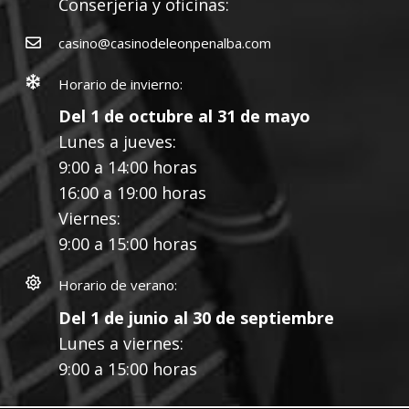
Conserjería y oficinas:
casino@casinodeleonpenalba.com
Horario de invierno:
Del 1 de octubre al 31 de mayo
Lunes a jueves:
9:00 a 14:00 horas
16:00 a 19:00 horas
Viernes:
9:00 a 15:00 horas
Horario de verano:
Del 1 de junio al 30 de septiembre
Lunes a viernes:
9:00 a 15:00 horas