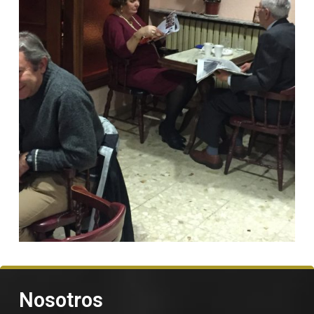
Nosotros