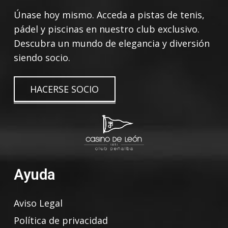
Únase hoy mismo. Acceda a pistas de tenis,
pádel y piscinas en nuestro club exclusivo.
Descubra un mundo de elegancia y diversión
siendo socio.
HACERSE SOCIO
Ayuda
Aviso Legal
Política de privacidad