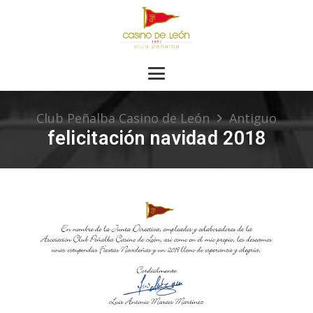
Club Peñalba Casino de León
Antiguo
felicitación navidad 2018