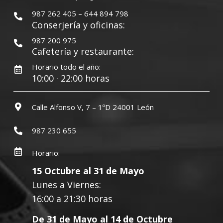
987 262 405 – 644 894 798
Conserjería y oficinas:
987 200 975
Cafetería y restaurante:
Horario todo el año:
10:00 · 22:00 horas
Calle Alfonso V, 7 – 1ºD 24001 León
987 230 655
Horario:
15 Octubre al 31 de Mayo
Lunes a Viernes:
16:00 a 21:30 horas
De 31 de Mayo al 14 de Octubre