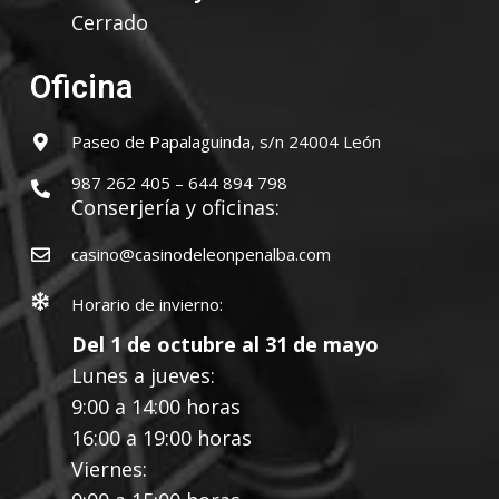
Cerrado
Oficina
Paseo de Papalaguinda, s/n 24004 León
987 262 405 – 644 894 798
Conserjería y oficinas:
casino@casinodeleonpenalba.com
Horario de invierno:
Del 1 de octubre al 31 de mayo
Lunes a jueves:
9:00 a 14:00 horas
16:00 a 19:00 horas
Viernes: