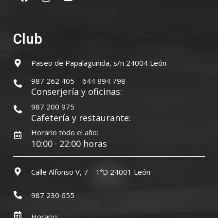
Club
Paseo de Papalaguinda, s/n 24004 León
987 262 405 – 644 894 798
Conserjería y oficinas:
987 200 975
Cafetería y restaurante:
Horario todo el año:
10:00 · 22:00 horas
Calle Alfonso V, 7 – 1ºD 24001 León
987 230 655
Horario: