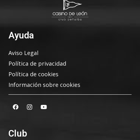
Ayuda
Aviso Legal
Política de privacidad
Política de cookies
Información sobre cookies
Club