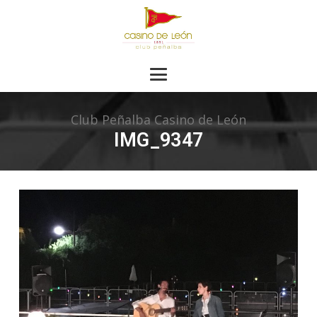
Club Peñalba Casino de León
IMG_9347