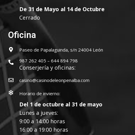
De 31 de Mayo al 14 de Octubre
Cerrado
Oficina
Paseo de Papalaguinda, s/n 24004 León
987 262 405 – 644 894 798
Conserjería y oficinas:
casino@casinodeleonpenalba.com
Horario de invierno:
Del 1 de octubre al 31 de mayo
Lunes a jueves:
9:00 a 14:00 horas
16:00 a 19:00 horas