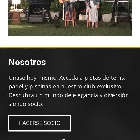
Nosotros
Únase hoy mismo. Acceda a pistas de tenis,
pádel y piscinas en nuestro club exclusivo.
Descubra un mundo de elegancia y diversión
siendo socio.
HACERSE SOCIO