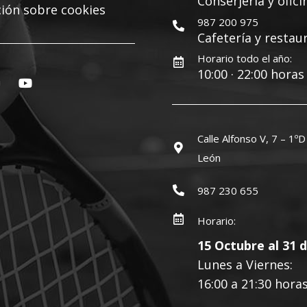
Conserjería y ofici
ión sobre cookies
987 200 975
Cafetería y restau
Horario todo el año:
10:00 · 22:00 horas
Calle Alfonso V, 7 – 1º
León
987 230 655
Horario:
15 Octubre al 31
Lunes a Viernes:
16:00 a 21:30 hora