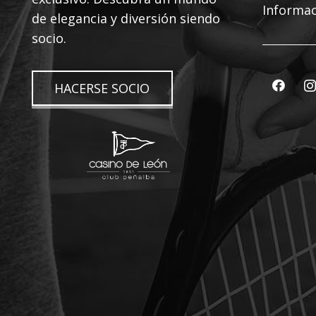
Informac
de elegancia y diversión siendo
socio.
HACERSE SOCIO