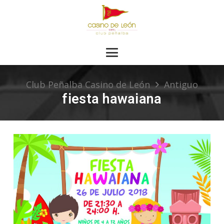
Club Peñalba Casino de León
Antiguo
fiesta hawaiana