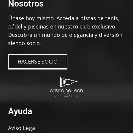
Nosotros
Únase hoy mismo. Acceda a pistas de tenis,
pádel y piscinas en nuestro club exclusivo.
Descubra un mundo de elegancia y diversión
siendo socio.
HACERSE SOCIO
Ayuda
Aviso Legal