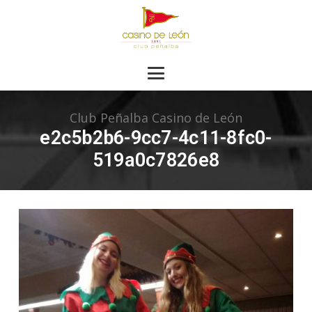
Club Peñalba Casino de León
e2c5b2b6-9cc7-4c11-8fc0-
519a0c7826e8