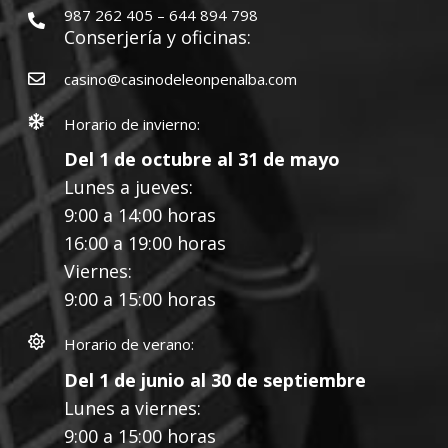
987 262 405 – 644 894 798
Conserjería y oficinas:
casino@casinodeleonpenalba.com
Horario de invierno:
Del 1 de octubre al 31 de mayo
Lunes a jueves:
9:00 a 14:00 horas
16:00 a 19:00 horas
Viernes:
9:00 a 15:00 horas
Horario de verano:
Del 1 de junio al 30 de septiembre
Lunes a viernes:
9:00 a 15:00 horas