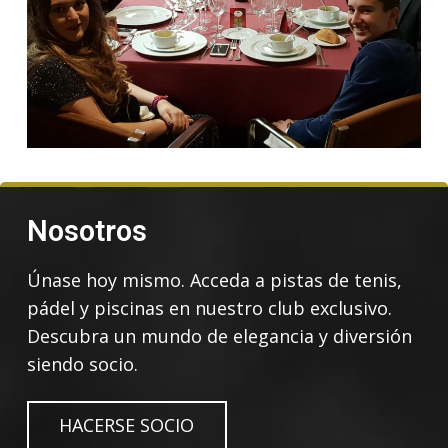
Nosotros
Únase hoy mismo. Acceda a pistas de tenis,
pádel y piscinas en nuestro club exclusivo.
Descubra un mundo de elegancia y diversión
siendo socio.
HACERSE SOCIO