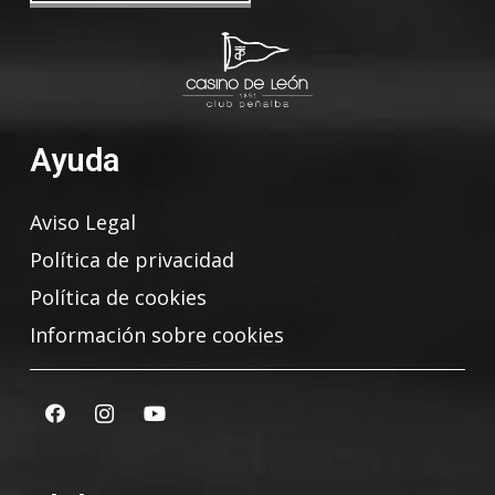
Ayuda
Aviso Legal
Política de privacidad
Política de cookies
Información sobre cookies