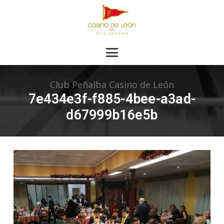
Club Peñalba Casino de León
7e434e3f-f885-4bee-a3ad-
d67999b16e5b