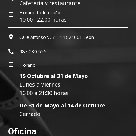
Cafetería y restaurante:
Horario todo el año:
10:00 · 22:00 horas
Calle Alfonso V, 7 – 1ºD 24001 León
987 230 655
Horario:
15 Octubre al 31 de Mayo
Lunes a Viernes:
16:00 a 21:30 horas
De 31 de Mayo al 14 de Octubre
Cerrado
Oficina