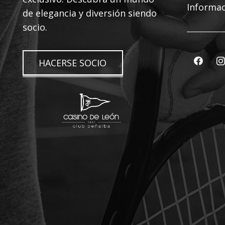
Informac
de elegancia y diversión siendo
socio.
HACERSE SOCIO