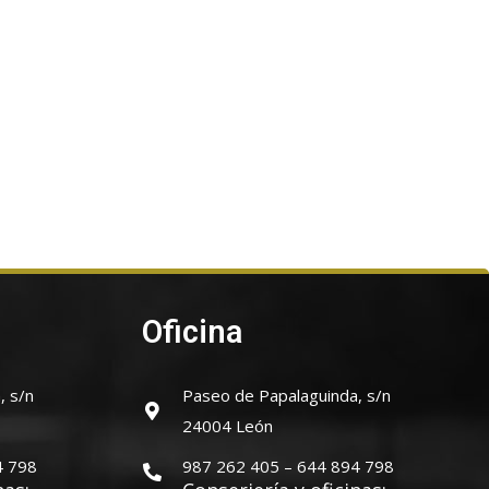
Oficina
, s/n
Paseo de Papalaguinda, s/n
24004 León
4 798
987 262 405 – 644 894 798