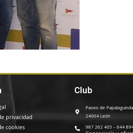
a
Club
gal
Paseo de Papalaguinda
24004 León
de privacidad
de cookies
987 262 405 – 644 89