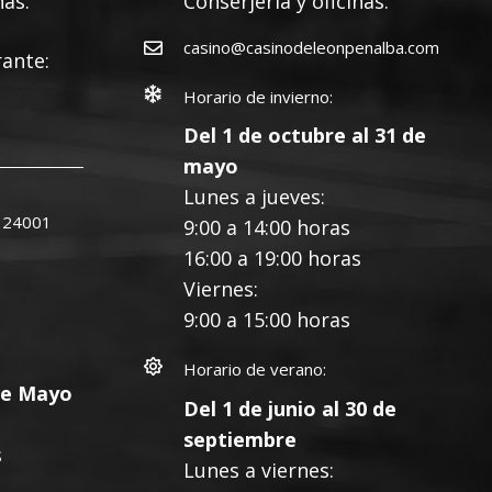
nas:
Conserjería y oficinas:
casino@casinodeleonpenalba.com
rante:
Horario de invierno:
Del 1 de octubre al 31 de
mayo
Lunes a jueves:
D 24001
9:00 a 14:00 horas
16:00 a 19:00 horas
Viernes:
9:00 a 15:00 horas
Horario de verano:
 de Mayo
Del 1 de junio al 30 de
septiembre
s
Lunes a viernes: