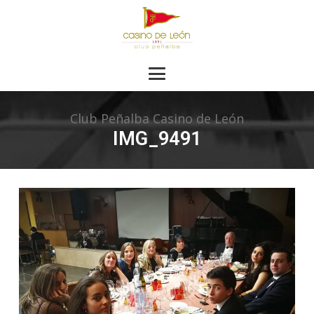
Club Peñalba Casino de León
IMG_9491