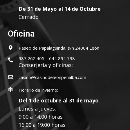
De 31 de Mayo al 14 de Octubre
Cerrado
Oficina
Paseo de Papalaguinda, s/n 24004 León
987 262 405 – 644 894 798
Conserjería y oficinas:
casino@casinodeleonpenalba.com
Horario de invierno:
Del 1 de octubre al 31 de mayo
Lunes a jueves:
9:00 a 14:00 horas
16:00 a 19:00 horas