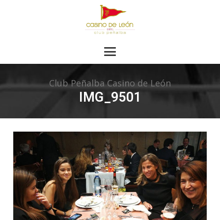
Club Peñalba Casino de León
IMG_9501