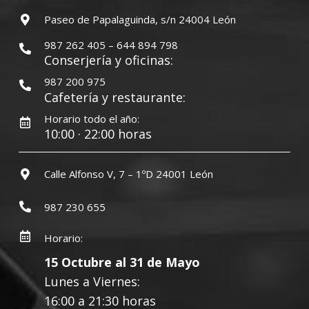
Paseo de Papalaguinda, s/n 24004 León
987 262 405 – 644 894 798
Conserjería y oficinas:
987 200 975
Cafetería y restaurante:
Horario todo el año:
10:00 · 22:00 horas
Calle Alfonso V, 7 – 1ºD 24001 León
987 230 655
Horario:
15 Octubre al 31 de Mayo
Lunes a Viernes:
16:00 a 21:30 horas