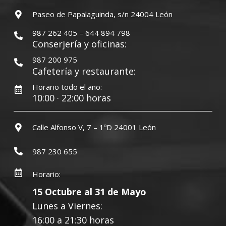
Paseo de Papalaguinda, s/n 24004 León
987 262 405 – 644 894 798
Conserjería y oficinas:
987 200 975
Cafetería y restaurante:
Horario todo el año:
10:00 · 22:00 horas
Calle Alfonso V, 7 – 1ºD 24001 León
987 230 655
Horario:
15 Octubre al 31 de Mayo
Lunes a Viernes:
16:00 a 21:30 horas