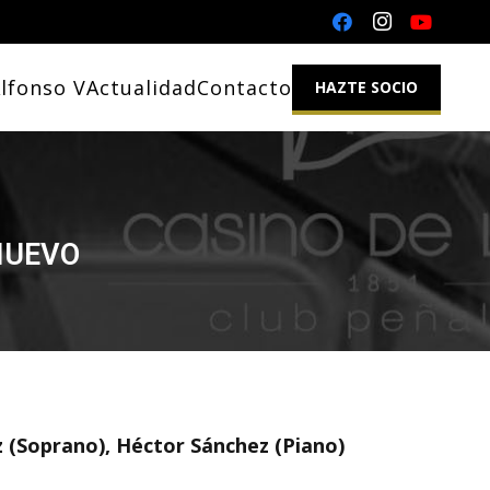
lfonso V
Actualidad
Contacto
HAZTE SOCIO
NUEVO
z (Soprano), Héctor Sánchez (Piano)