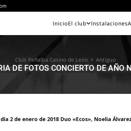
com
Inicio
El club
Instalaciones
A
Club Peñalba Casino de León
Antiguo
RIA DE FOTOS CONCIERTO DE AÑO 
día 2 de enero de 2018 Duo «Ecos», Noelia Álvare