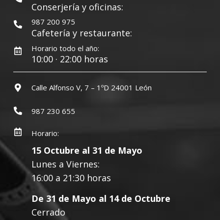
Conserjería y oficinas:
987 200 975
Cafetería y restaurante:
Horario todo el año:
10:00 · 22:00 horas
Calle Alfonso V, 7 – 1ºD 24001 León
987 230 655
Horario:
15 Octubre al 31 de Mayo
Lunes a Viernes:
16:00 a 21:30 horas
De 31 de Mayo al 14 de Octubre
Cerrado