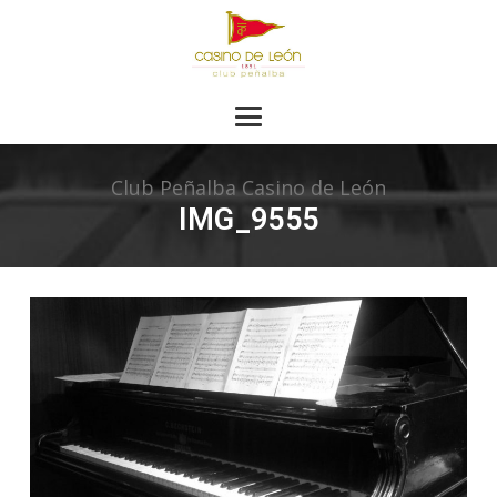
Club Peñalba Casino de León
IMG_9555