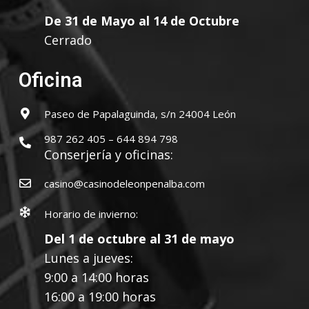
De 31 de Mayo al 14 de Octubre
Cerrado
Oficina
Paseo de Papalaguinda, s/n 24004 León
987 262 405 – 644 894 798
Conserjería y oficinas:
casino@casinodeleonpenalba.com
Horario de invierno:
Del 1 de octubre al 31 de mayo
Lunes a jueves:
9:00 a 14:00 horas
16:00 a 19:00 horas