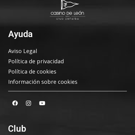
Ayuda
Aviso Legal
Política de privacidad
Política de cookies
Información sobre cookies
Club