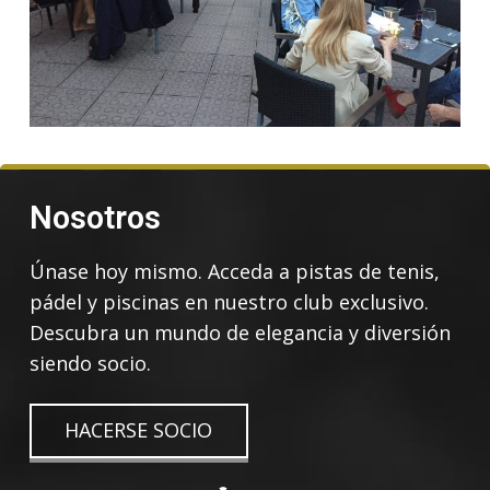
Nosotros
Únase hoy mismo. Acceda a pistas de tenis,
pádel y piscinas en nuestro club exclusivo.
Descubra un mundo de elegancia y diversión
siendo socio.
HACERSE SOCIO