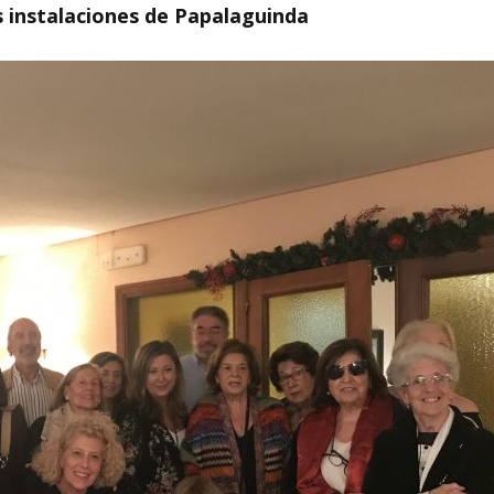
as instalaciones de Papalaguinda